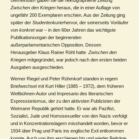
Gemeinsam gaben sie die hektographierte Zeitung
Zwischen den Kriegen
heraus, die in einer Auflage von
ungefähr 200 Exemplaren erschien. Aus der Zeitung ging
später der
Studentenkurier
hervor, der seinerseits Vorläufer
von
konkret
war – in den 60er Jahren das wichtigste
Publikationsorgan der beginnenden
außerparlamentarischen Opposition. Dessen
Herausgeber Klaus Rainer Röhl hatte
Zwischen den
Kriegen
mitgegründet, war jedoch nach den ersten beiden
Ausgaben ausgeschieden.
Werner Riegel und Peter Rühmkorf standen in regem
Briefwechsel mit Kurt Hiller (1885 – 1972), dem früheren
Weltbühnen-Autor und Impresario des literarischen
Expressionismus, der zu den aktivsten Publizisten der
Weimarer Republik gehört hatte. Er war als Pazifist,
Sozialist, Jude und Homosexueller von den Nazis verfolgt
und in Konzentrationslagern misshandelt worden, bevor er
1934 über Prag und Paris ins englische Exil entkommen
konnte. Auch von ihm erschienen hin und wieder Beiträge