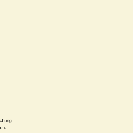
schung
en.