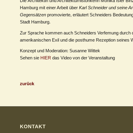
Die
Architektin und Architekturhistorikerin
Monika Isler Bi
Hamburg mit einer Arbeit über
Karl Schneider und seine Ar
Gegensätzen
promovierte, erläutert Schneiders
Bedeutung 
Stadt Hamburg.
Zur Sprache kommen auch Schneiders
Verfemung durch di
amerikanischen Exil und die posthume
Rezeption
seines 
Konzept und Moderation: Susanne Wittek
Sehen sie
HIER
das Video von der Veranstaltung
zurück
KONTAKT